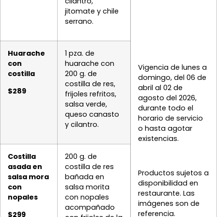
cilantro,
jitomate y chile
serrano.
Huarache
1 pza. de
con
huarache con
Vigencia de lunes a
costilla
200 g. de
domingo, del 06 de
costilla de res,
abril al 02 de
$289
frijoles refritos,
agosto del 2026,
salsa verde,
durante todo el
queso canasto
horario de servicio
y cilantro.
o hasta agotar
existencias.
Costilla
200 g. de
asada en
costilla de res
Productos sujetos a
salsa mora
bañada en
disponibilidad en
con
salsa morita
restaurante. Las
nopales
con nopales
imágenes son de
acompañado
referencia.
$299