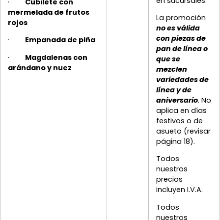
en sucursales.
·
Cubilete con
mermelada de frutos
La promoción
rojos
no es válida
con piezas de
·
Empanada de piña
pan de línea o
·
Magdalenas con
que se
arándano y nuez
mezclen
variedades de
línea y de
aniversario
. No
aplica en días
festivos o de
asueto (revisar
página 18).
Todos
nuestros
precios
incluyen I.V.A.
Todos
nuestros