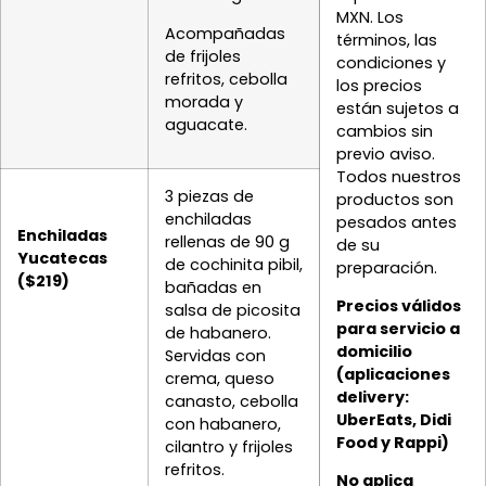
MXN. Los
Acompañadas
términos, las
de frijoles
condiciones y
refritos, cebolla
los precios
morada y
están sujetos a
aguacate.
cambios sin
previo aviso.
Todos nuestros
3 piezas de
productos son
enchiladas
pesados antes
Enchiladas
rellenas de 90 g
de su
Yucatecas
de cochinita pibil,
preparación.
($219)
bañadas en
Precios válidos
salsa de picosita
para servicio a
de habanero.
domicilio
Servidas con
(aplicaciones
crema, queso
delivery:
canasto, cebolla
UberEats, Didi
con habanero,
Food y Rappi)
cilantro y frijoles
refritos.
No aplica