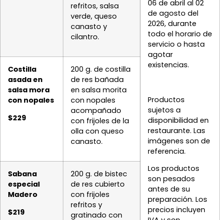
06 de abril al 02
refritos, salsa
de agosto del
verde, queso
2026, durante
canasto y
todo el horario de
cilantro.
servicio o hasta
agotar
existencias.
Costilla
200 g. de costilla
asada en
de res bañada
salsa mora
en salsa morita
Productos
con nopales
con nopales
sujetos a
acompañado
$229
disponibilidad en
con frijoles de la
restaurante. Las
olla con queso
imágenes son de
canasto.
referencia.
Los productos
Sabana
200 g. de bistec
son pesados
especial
de res cubierto
antes de su
Madero
con frijoles
preparación. Los
refritos y
precios incluyen
$219
gratinado con