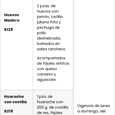
2 pzas. de
huevos con
Huevos
jamón, tortilla
Madero
juliana frita y
pechuga de
$129
pollo
deshebrada,
bañados en
salsa ranchera.
Acompañados
de frijoles refritos
con queso
canasto y
aguacate.
Huarache
1 pza. de
con costilla
huarache con
Vigencia de lunes
200 g. de costilla
$219
a domingo, del
de res, frijoles