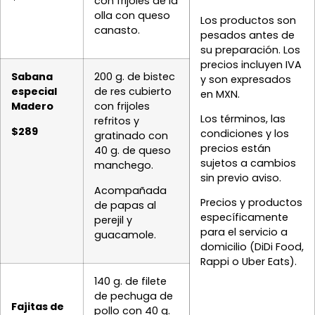
con frijoles de la
olla con queso
Los productos son
canasto.
pesados antes de
su preparación. Los
precios incluyen IVA
Sabana
200 g. de bistec
y son expresados
especial
de res cubierto
en MXN.
Madero
con frijoles
Los términos, las
refritos y
$289
condiciones y los
gratinado con
precios están
40 g. de queso
sujetos a cambios
manchego.
sin previo aviso.
Acompañada
Precios y productos
de papas al
específicamente
perejil y
para el servicio a
guacamole.
domicilio (DiDi Food,
Rappi o Uber Eats).
140 g. de filete
de pechuga de
Fajitas de
pollo con 40 g.