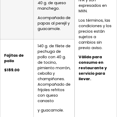
IVA y son
40 g. de queso
expresados en
manchego.
MXN.
Acompañada de
Los términos, las
papas al perejil y
condiciones y los
guacamole.
precios están
sujetos a
cambios sin
140 g. de filete de
previo aviso.
pechuga de
Fajitas de
Válido para
pollo con 40 g.
pollo
consumo en
de tocino,
restaurante y
pimiento morrón,
$189.00
servicio para
cebolla y
llevar.
champiñones.
Acompañado de
frijoles refritos
con queso
canasto
y guacamole.