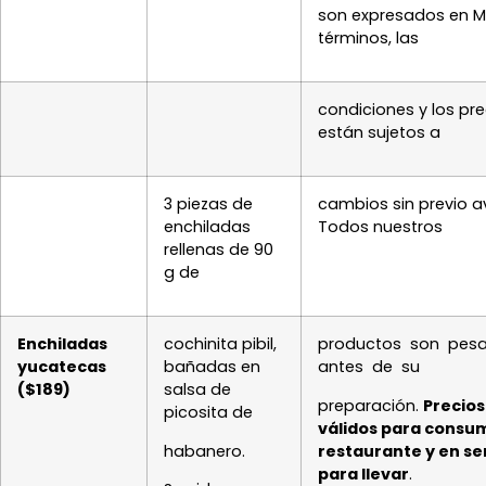
son expresados en M
términos, las
condiciones y los pre
están sujetos a
3 piezas de
cambios sin previo av
enchiladas
Todos nuestros
rellenas de 90
g de
Enchiladas
cochinita pibil,
productos son pes
yucatecas
bañadas en
antes de su
($189)
salsa de
preparación.
Precios
picosita de
válidos para consu
habanero.
restaurante y en se
para llevar
.