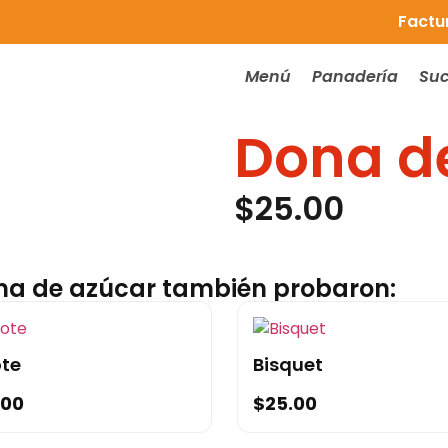
Factu
Menú
Panadería
Suc
Dona d
$
25.00
ona de azúcar también probaron:
ote
Bisquet
.00
$
25.00