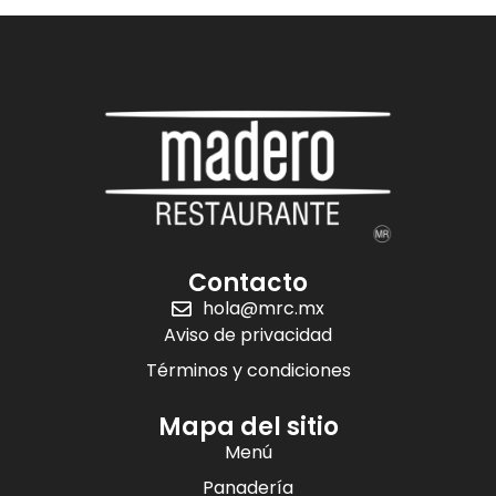
Tula
Boulevard Tula
Iturbe 118-C, Tula
Ver en el mapa
Zaragoza
Av Ignacio Zaragoza
150, Querétaro
Contacto
hola@mrc.mx
Ver en el mapa
Aviso de privacidad
Términos y condiciones
Coacalco
Av José López
Mapa del sitio
Portillo 60, Coacalco
Menú
Panadería
Ver en el mapa