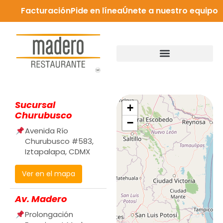
Facturación
Pide en línea
Únete a nuestro equipo
Sucursal
+
Churubusco
−
Avenida Río
Churubusco #583,
Iztapalapa, CDMX
Ver en el mapa
Av. Madero
Prolongación