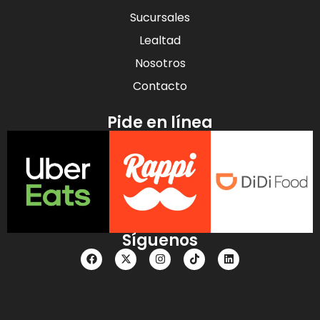
Sucursales
Sendero
Lealtad
Blvd Aeropuerto
Nosotros
Miguel Alemán 55,
Lerma
Contacto
Ver en el mapa
Pide en línea
San Marcos
Autopista México-
Querétaro, Izcalli
Ver en el mapa
Síguenos
Metepec
Prolongación
Guadalupe Victoria
471, Metepec