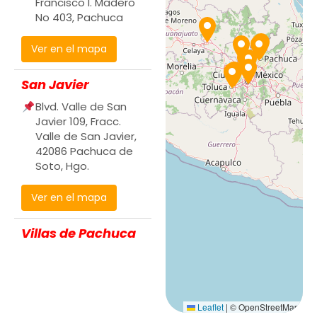
Francisco I. Madero
No 403, Pachuca
Ver en el mapa
San Javier
Blvd. Valle de San
Javier 109, Fracc.
Valle de San Javier,
42086 Pachuca de
Soto, Hgo.
Ver en el mapa
Villas de Pachuca
Boulevard Nuevo
Hidalgo 1607,
Pachuca
Leaflet
|
© OpenStreetMap
Ver en el mapa