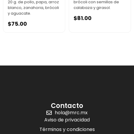
20 g. de pollo, papa, arroz
brócoli con semillas de
blanco, zanahoria, brócoli
calabaza y girasol.
y aguacate.
$
81.00
$
75.00
Contacto
hola@mrc.mx
Aviso de privacidad
Términos y condiciones