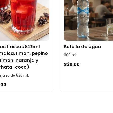
as frescas 825ml
Botella de agua
maica, limón, pepino
600 ml.
limón, naranja y
$
39.00
chata-coco).
 jarra de 825 ml.
.00