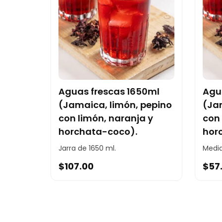
Aguas frescas 1650ml
Agu
(Jamaica, limón, pepino
(Ja
con limón, naranja y
con 
horchata-coco).
hor
Jarra de 1650 ml.
Media
$
107.00
$
57