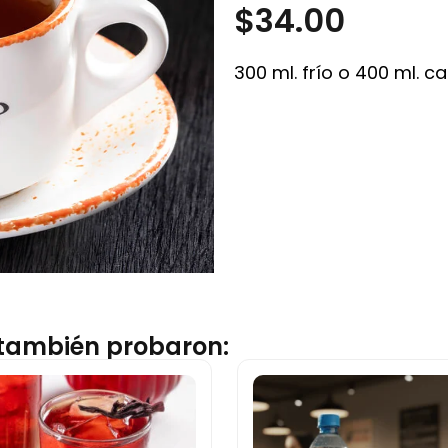
$
34.00
300 ml. frío o 400 ml. c
é también probaron: