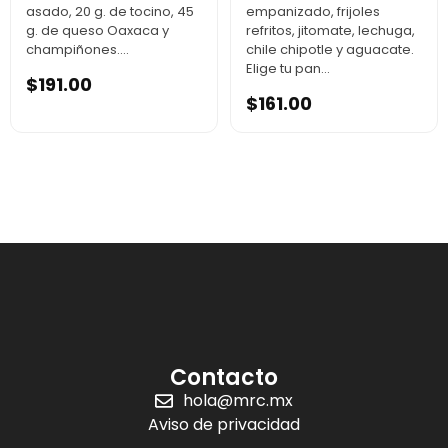
asado, 20 g. de tocino, 45
empanizado, frijoles
g. de queso Oaxaca y
refritos, jitomate, lechuga,
champiñones....
chile chipotle y aguacate.
Elige tu pan...
$
191.00
$
161.00
Contacto
hola@mrc.mx
Aviso de privacidad