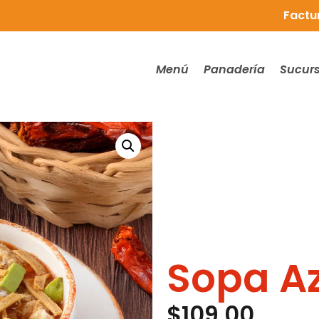
Factu
Menú
Panadería
Sucurs
Sopa A
$
109.00