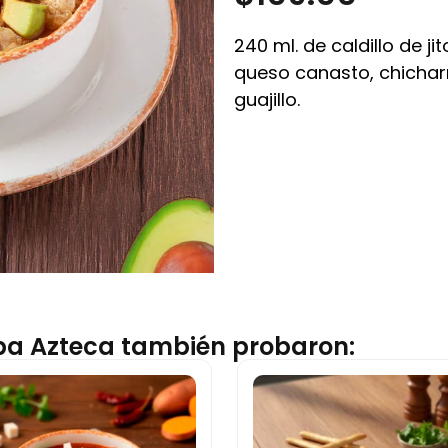
240 ml. de caldillo de j
queso canasto, chichar
guajillo.
opa Azteca también probaron: