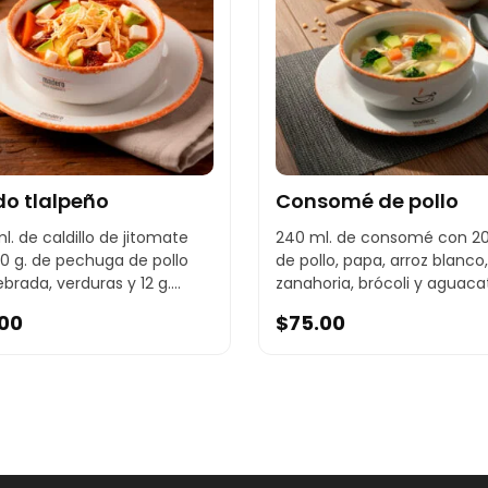
do tlalpeño
Consomé de pollo
l. de caldillo de jitomate
240 ml. de consomé con 20
0 g. de pechuga de pollo
de pollo, papa, arroz blanco,
brada, verduras y 12 g....
zanahoria, brócoli y aguaca
.00
$
75.00