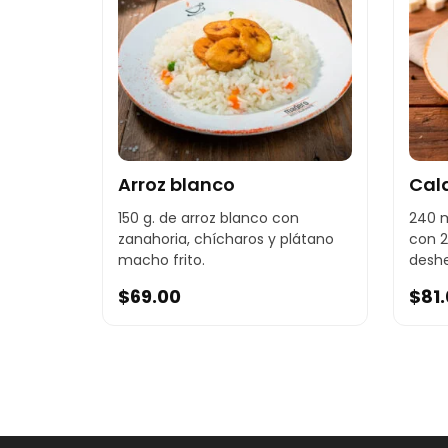
Arroz blanco
Cal
150 g. de arroz blanco con
240 m
zanahoria, chícharos y plátano
con 2
macho frito.
deshe
$
69.00
$
81