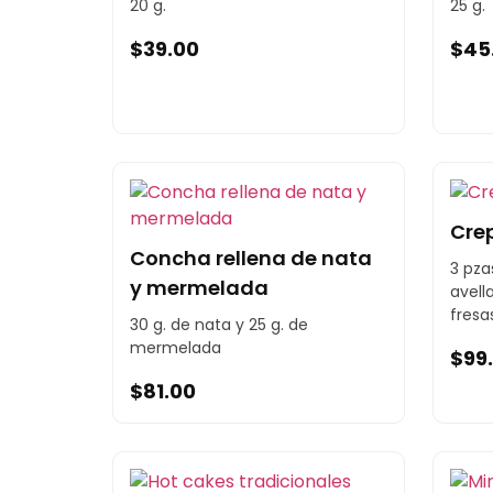
20 g.
25 g.
$
39.00
$
45
Cre
Concha rellena de nata
3 pza
y mermelada
avell
fresa
30 g. de nata y 25 g. de
mermelada
$
99
$
81.00