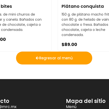
 bites
Plátano conquista
s. de mini churros de
150 g. de plátano macho fri
r y canela. Bañados con
con 80 g. de helado de vainil
e de chocolate, cajeta o
chocolate o fresa. Bañados
e condensada.
chocolate, cajeta o leche
condensada.
.00
$
89.00
Regresar al menú
cto
Mapa del sitio
@mrc.mx
Menú