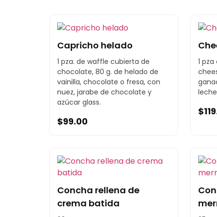
Capricho helado
Che
1 pza. de waffle cubierta de
1 pza
chocolate, 80 g. de helado de
chee
vainilla, chocolate o fresa, con
ganac
nuez, jarabe de chocolate y
leche
azúcar glass.
$
11
$
99.00
Concha rellena de
Con
crema batida
mer