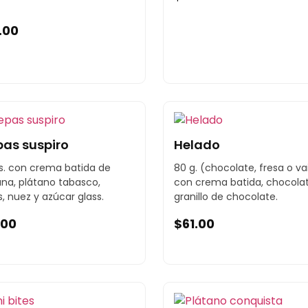
.00
pas suspiro
Helado
s. con crema batida de
80 g. (chocolate, fresa o vai
ana, plátano tabasco,
con crema batida, chocolat
s, nuez y azúcar glass.
granillo de chocolate.
.00
$
61.00