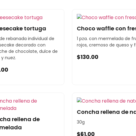
esecake tortuga
Choco waffle con fre
 de rebanada individual de
1 pza. con mermelada de fr
secake decorado con
rojos, cremoso de queso y f
he de chocolate, dulce de
$
130.00
 y nuez.
9.00
Concha rellena de n
cha rellena de
30g
melada
$
61.00