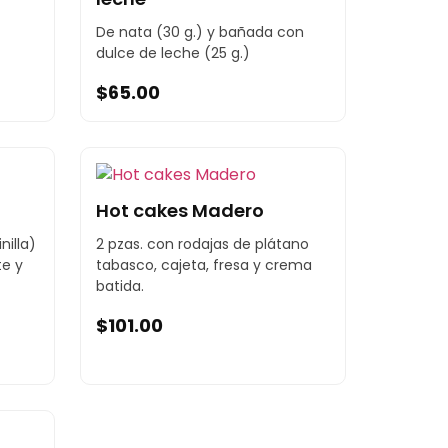
De nata (30 g.) y bañada con
dulce de leche (25 g.)
$
65.00
Hot cakes Madero
nilla)
2 pzas. con rodajas de plátano
e y
tabasco, cajeta, fresa y crema
batida.
$
101.00