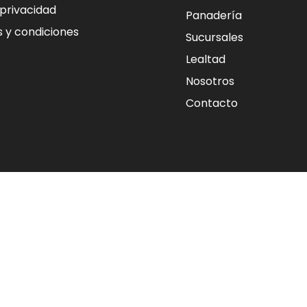
 privacidad
Panadería
 y condiciones
Sucursales
Lealtad
Nosotros
Contacto
POLITICA DE FACTURACIÓN
e consumo del mes corriente.
al día en que se genera.
ncelaciones, por lo que es importante que verifique que 
izada.
ersión vigente.