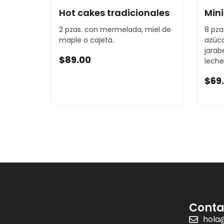
Hot cakes tradicionales
Mini
2 pzas. con mermelada, miel de
8 pza
maple o cajeta.
azúca
jarab
$
89.00
lech
$
69
Conta
hola