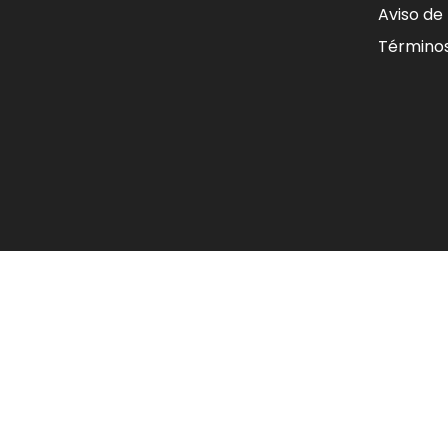
Aviso de
Términos
Únicamente puede facturar tickets d
La fecha de la factura corresponderá 
No se realizan re facturaciones ni ca
Constancia de Situación Fiscal actual
Todas las facturas se realizan en la v