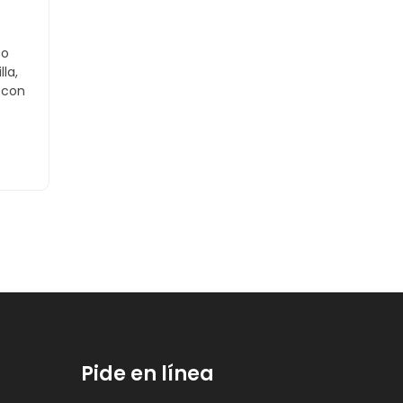
to
la,
 con
Pide en línea